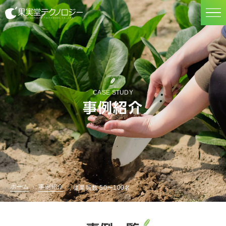
果実堂テクノロジー
CASE STUDY
事例紹介
ホーム
事例紹介
従業員数 50〜100名