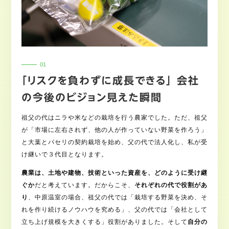
「リスクを負わずに成長できる」 会社
の今後のビジョン見えた瞬間
祖父の代はニラや米などの栽培を行う農家でした。ただ、祖父
が「市場に左右されず、他の人が作っていない野菜を作ろう」
と大葉とパセリの契約栽培を始め、父の代で法人化し、私が受
け継いで３代目となります。
農業は、
土地や建物、技術といった資産を、どのように受け継
ぐか
だと考えています。だからこそ、
それぞれの代で役割があ
り
、中原温室の場合、祖父の代では「栽培する野菜を決め、そ
れを作り続けるノウハウを究める」、父の代では「会社として
立ち上げ規模を大きくする」役割がありました。そして
自分の