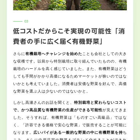
低コストだからこそ実現の可能性 「消
費者の手に広く届く有機野菜」
さらに
有機栽培へチャレンジを始めた
ことも会社としての大き
な収穫です。以前から特別栽培に取り組んでいたものの、有機
栽培のハードルを高く感じていました。また、有機野菜はどう
しても手間がかかり高価になるためマーケットが狭いのではな
いかとも考えていました。消費者は安価な野菜を好んで、高価
な野菜を選ぶ人は少ないのではないかと。
しかし高瀬さんのお話を聞くと、
特別栽培と変わらないコスト
で、かつ高品質な有機野菜の生産ができる可能性
が見えてきま
した。そうすれば、有機野菜は「ものすごい高級品」ではな
く、「許容できる価格で安心な野菜」で販売することが可能に
なります。
広いパイがある一般的な野菜の中に有機野菜を持
ち
こみ、さらに中原温室の野菜をブランド化することができれ