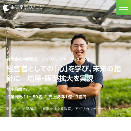
果実堂テクノロジー
有限会社中原温室／アグリカルチャーソリューション
経営者としての「心」を学び、未来の指
針に 増産・販路拡大を実現
熊本県熊本市
従業員数：11〜50名
売上規模：1億〜3億円
ホーム
事例紹介
有限会社中原温室／アグリカルチャーソリューション