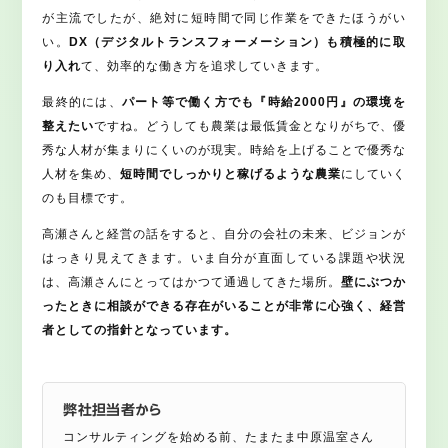
が主流でしたが、絶対に短時間で同じ作業をできたほうがい
い。
DX（デジタルトランスフォーメーション）も積極的に取
り入れ
て、効率的な働き方を追求していきます。
最終的には、
パート等で働く方でも『時給2000円』の環境を
整えたい
ですね。どうしても農業は最低賃金となりがちで、優
秀な人材が集まりにくいのが現実。時給を上げることで優秀な
人材を集め、
短時間でしっかりと稼げるような農業
にしていく
のも目標です。
高瀬さんと経営の話をすると、自分の会社の未来、ビジョンが
はっきり見えてきます。いま自分が直面している課題や状況
は、高瀬さんにとってはかつて通過してきた場所。
壁にぶつか
ったときに相談ができる存在がいることが非常に心強く、経営
者としての指針となっています。
弊社担当者から
コンサルティングを始める前、たまたま中原温室さん