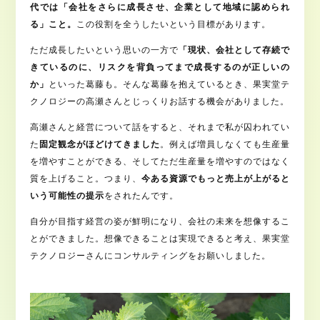
代
で
は「会社をさらに成長させ、企業として地域に認められ
る」こと
。
この役割を全うしたいという目標があります。
ただ成長したいという思いの一方で
「現状、会社として存続で
きているのに、リスクを背負ってまで成長するのが正しいの
か」
といった葛藤も。そんな葛藤を抱えているとき、果実堂テ
クノロジーの高瀬さんとじっくりお話する機会がありました。
高瀬さんと経営について話をすると、それまで私が囚われてい
た
固定観念がほどけてきました
。例えば増員しなくても生産量
を増やすことができる、そしてただ生産量を増やすのではなく
質を上げること。つまり、
今ある資源でもっと売上が上がると
いう可能性の提示
をされたんです。
自分が目指す経営の姿が鮮明になり、会社の未来を想像するこ
とができました。想像できることは実現できると考え、果実堂
テクノロジーさんにコンサルティングをお願いしました。