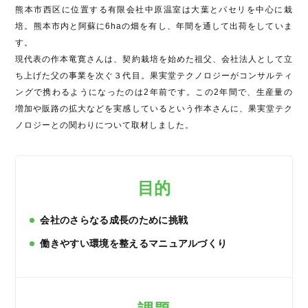
熊本市西区に位置する有限会社中原温室は大葉とパセリを中心に栽
培。熊本市内と阿蘇に6haの畑を有し、年間を通して出荷をしていま
す。
現代表の作本竜寛さんは、契約栽培を始めた祖父、会社法人として立
ち上げた父の事業を次ぐ３代目。果実堂テクノロジーがコンサルティ
ングで携わるようになったのは2年前です。この2年間で、生産量の
増加や販路の拡大などを実感しているという作本さんに、果実堂テク
ノロジーとの関わりについて取材しました。
目的
会社のさらなる成長のために挑戦
働きやすい環境を整えるマニュアルづくり