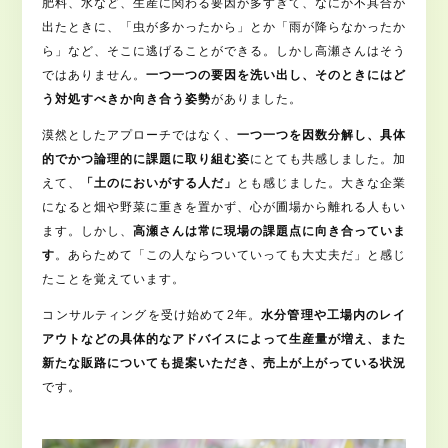
肥料、水など、生産に関わる要因が多すぎて、なにか不具合が
出たときに、「虫が多かったから」とか「雨が降らなかったか
ら」など、そこに逃げることができる。しかし高瀬さんはそう
ではありません。
一つ一つの要因を洗い出し、そのときにはど
う対処すべきか向き合う姿勢
がありました。
漠然としたアプローチではなく、
一つ一つを因数分解し、具体
的でかつ論理的に課題に取り組む姿
にとても共感しました。加
えて、
「土のにおいがする人だ」
とも感じました。大きな企業
になると畑や野菜に重きを置かず、心が圃場から離れる人もい
ます。しかし、
高瀬さんは常に現場の課題点に向き合っていま
す
。あらためて「この人ならついていっても大丈夫だ」と感じ
たことを覚えています。
コンサルティングを受け始めて2年。
水分管理や工場内のレイ
アウトなどの具体的なアドバイスによって生産量が増え、また
新たな販路についても提案いただき、売上が上がっている状況
です。